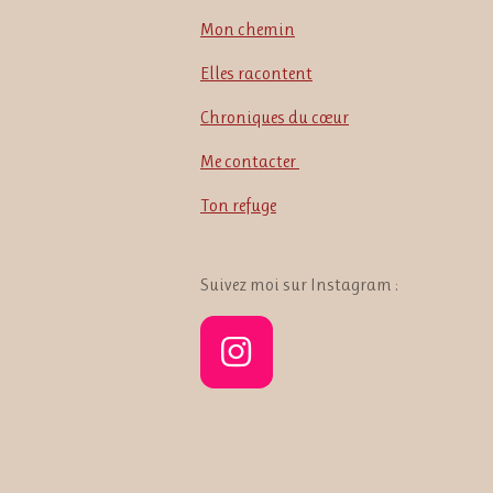
Mon chemin
Elles racontent
Chroniques du cœur
Me contacter
Ton refuge
Suivez moi sur Instagram :
I
n
s
t