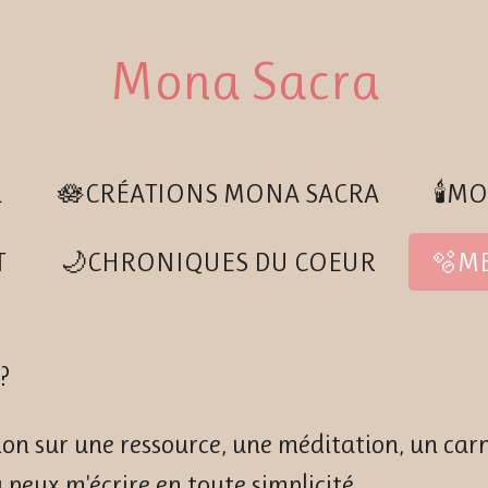
Mona Sacra
L
🪷CRÉATIONS MONA SACRA
🕯️M
T
🌙CHRONIQUES DU COEUR
🫧M
?
ion sur une ressource, une méditation, un ca
peux m'écrire en toute simplicité.