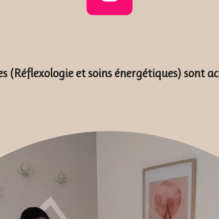
I
n
s
t
es (Réflexologie et soins énergétiques) sont 
a
g
r
a
m