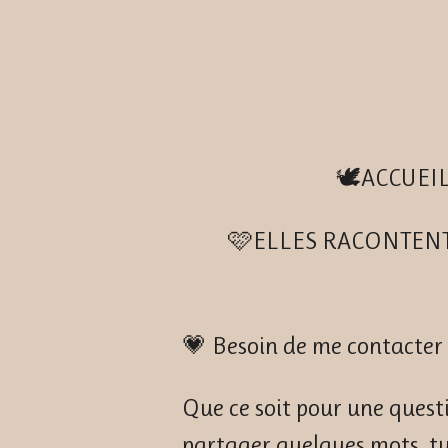
Passer
au
contenu
principal
🕊️ACCUEI
🩷ELLES RACONTEN
💗 Besoin de me contacter 
Que ce soit pour une quest
partager quelques mots, tu 