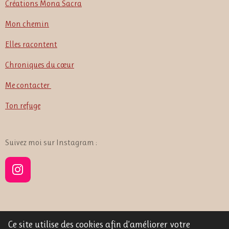
Créations Mona Sacra
Mon chemin
Elles racontent
Chroniques du cœur
Me contacter
Ton refuge
Suivez moi sur Instagram :
I
n
s
t
a
Ce site utilise des cookies afin d’améliorer votre